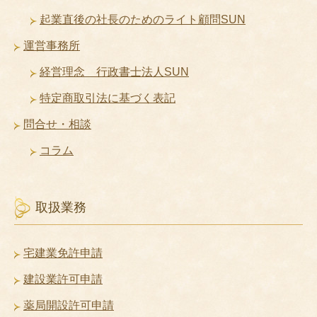
起業直後の社長のためのライト顧問SUN
運営事務所
経営理念 行政書士法人SUN
特定商取引法に基づく表記
問合せ・相談
コラム
取扱業務
宅建業免許申請
建設業許可申請
薬局開設許可申請