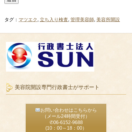
タグ：
マツエク
,
立ち入り検査
,
管理美容師
,
美容所開設
美容院開設専門行政書士がサポート
お問い合わせはこちらから
（メール24時間受付）
✆06-6152-9688
(10：00～18：00）