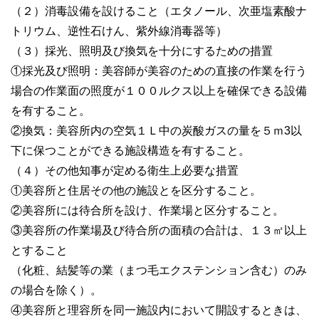
（２）消毒設備を設けること（エタノール、次亜塩素酸ナ
トリウム、逆性石けん、紫外線消毒器等）
（３）採光、照明及び換気を十分にするための措置
①採光及び照明：美容師が美容のための直接の作業を行う
場合の作業面の照度が１００ルクス以上を確保できる設備
を有すること。
②換気：美容所内の空気１Ｌ中の炭酸ガスの量を５ｍ3以
下に保つことができる施設構造を有すること。
（４）その他知事が定める衛生上必要な措置
①美容所と住居その他の施設とを区分すること。
②美容所には待合所を設け、作業場と区分すること。
③美容所の作業場及び待合所の面積の合計は、１３㎡以上
とすること
（化粧、結髪等の業（まつ毛エクステンション含む）のみ
の場合を除く）。
④美容所と理容所を同一施設内において開設するときは、